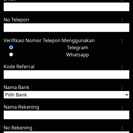
No Telepon
:
Verifikasi Nomor Telepon Menggunakan
:
Telegram
Whatsapp
Kode Referral
:
Nama Bank
:
Nama Rekening
:
No Rekening
: